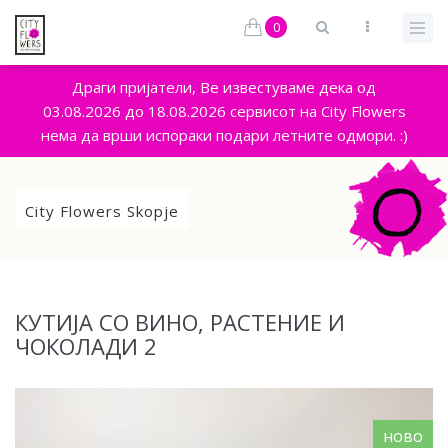
0
Драги пријатели, Ве известуваме дека од
03.08.2026 до 18.08.2026 сервисот на City Flowers
нема да врши испораки подари летните одмори. :)
City Flowers Skopje
КУТИЈА СО ВИНО, РАСТЕНИЕ И
ЧОКОЛАДИ 2
ново