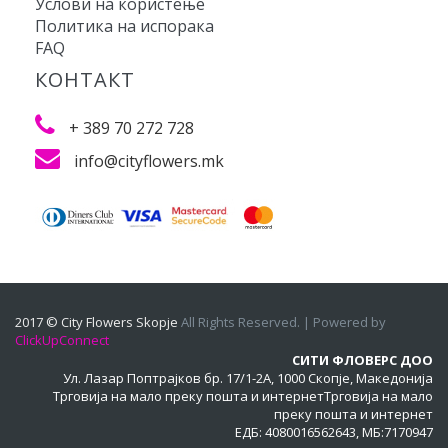
Услови на користење
Политика на испорака
FAQ
КОНТАКТ
+ 389 70 272 728
info@cityflowers.mk
2017 © City Flowers Skopje
All Rights Reserved. | Powered by
ClickUpConnect
СИТИ ФЛОВЕРС ДОО
Ул. Лазар Поптрајков бр. 17/1-2A, 1000 Скопје, Македонија
Трговија на мало преку пошта и интернетТрговија на мало
преку пошта и интернет
ЕДБ: 4080016562643, МБ:7170947