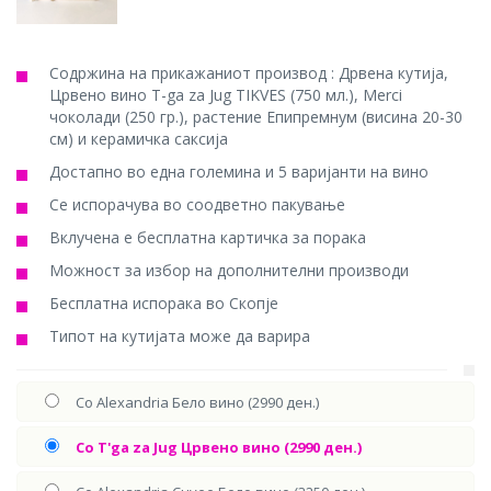
Содржина на прикажаниот производ : Дрвена кутија,
Црвено вино T-ga za Jug TIKVES (750 мл.), Merci
чоколади (250 гр.), растение Епипремнум (висина 20-30
см) и керамичка саксија
Достапно во една големина и 5 варијанти на вино
Се испорачува во соодветно пакување
Вклучена е бесплатна картичка за порака
Можност за избор на дополнителни производи
Бесплатна испорака во Скопје
Типот на кутијата може да варира
Со Alexandria Бело вино (2990 ден.)
Со T'ga za Jug Црвено вино (2990 ден.)