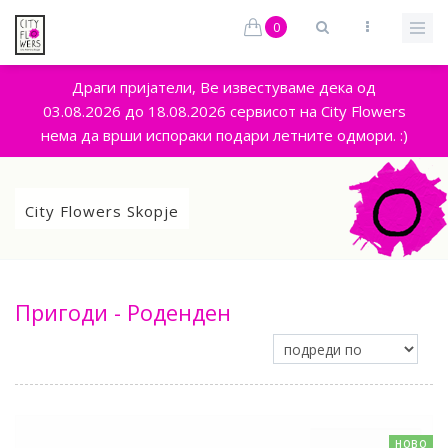
0
Драги пријатели, Ве известуваме дека од
03.08.2026 до 18.08.2026 сервисот на City Flowers
нема да врши испораки подари летните одмори. :)
City Flowers Skopje
Пригоди - Роденден
НОВО