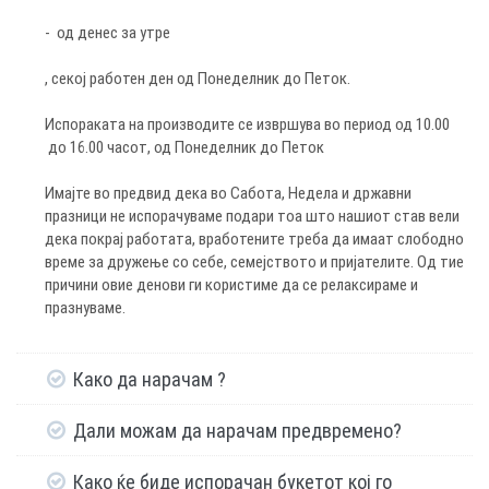
- од денес за утре
, секој работен ден од Понеделник до Петок.
Испораката на производите се извршува во период од 10.00
до 16.00 часот, од Понеделник до Петок
Имајте во предвид дека во Сабота, Недела и државни
празници не испорачуваме подари тоа што нашиот став вели
дека покрај работата, вработените треба да имаат слободно
време за дружење со себе, семејството и пријателите. Од тие
причини овие денови ги користиме да се релаксираме и
празнуваме.
Како да нарачам ?
Чекор 1: Одберете производ
Дали можам да нарачам предвремено?
Чекор 2: Одберете од дадените опции за големина на букет /
собно растение во украсна саксија или украсна хартија
Да, можете да направите нарачка од cityflowers.mk два месеци
Како ќе биде испорачан букетот кој го
Чекор 3: Одберете количина